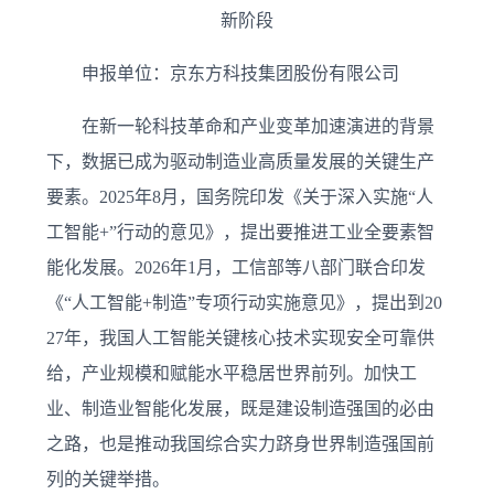
新阶段
申报单位：京东方科技集团股份有限公司
在新一轮科技革命和产业变革加速演进的背景
下，数据已成为驱动制造业高质量发展的关键生产
要素。2025年8月，国务院印发《关于深入实施“人
工智能+”行动的意见》，提出要推进工业全要素智
能化发展。2026年1月，工信部等八部门联合印发
《“人工智能+制造”专项行动实施意见》，提出到20
27年，我国人工智能关键核心技术实现安全可靠供
给，产业规模和赋能水平稳居世界前列。加快工
业、制造业智能化发展，既是建设制造强国的必由
之路，也是推动我国综合实力跻身世界制造强国前
列的关键举措。