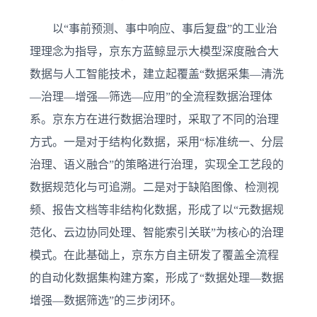
以“事前预测、事中响应、事后复盘”的工业治
理理念为指导，京东方蓝鲸显示大模型深度融合大
数据与人工智能技术，建立起覆盖“数据采集—清洗
—治理—增强—筛选—应用”的全流程数据治理体
系。京东方在进行数据治理时，采取了不同的治理
方式。一是对于结构化数据，采用“标准统一、分层
治理、语义融合”的策略进行治理，实现全工艺段的
数据规范化与可追溯。二是对于缺陷图像、检测视
频、报告文档等非结构化数据，形成了以“元数据规
范化、云边协同处理、智能索引关联”为核心的治理
模式。在此基础上，京东方自主研发了覆盖全流程
的自动化数据集构建方案，形成了“数据处理—数据
增强—数据筛选”的三步闭环。