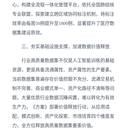
心，构建全流程一体化管理平台，依托全国肺结核
专业联盟，探索建立跨区域协同标注机制，将标注
效率由每周50例提升至1800例，显著提升了医疗数
据集建设质效。
三、夯实基础设施支撑，加速数据价值释放
行业高质量数据集不仅是人工智能训练的基础
资源，更是具备流通属性、资产属性的生产要素。
当前数据集普遍存在价值挖掘不充分、流通交易机
制不完善、商业模式单一、资产化路径不清晰等问
题，大量优质行业数据沉睡闲置，难以转化为有效
生产力。《方案》部署价值释放行动，从应用适
配、模式创新、资产化探索、市场培育四个维度发
力，全方位释放高质量数据集要素价值。