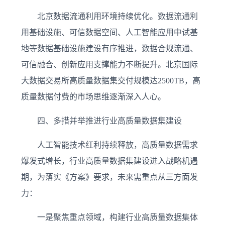
北京数据流通利用环境持续优化。数据流通利
用基础设施、可信数据空间、人工智能应用中试基
地等数据基础设施建设有序推进，数据合规流通、
可信融合、创新应用支撑能力不断提升。北京国际
大数据交易所高质量数据集交付规模达2500TB，高
质量数据付费的市场思维逐渐深入人心。
四、多措并举推进行业高质量数据集建设
人工智能技术红利持续释放，高质量数据需求
爆发式增长，行业高质量数据集建设进入战略机遇
期，为落实《方案》要求，未来需重点从三方面发
力：
一是聚焦重点领域，构建行业高质量数据集体