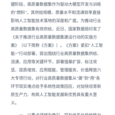
键阶段，高质量数据集作为驱动大模型开发与训练
的“燃料”，其供给规模、质量水平和流通效率直接
影响人工智能技术落地的深度和广度。为推动行业
高质量数据集有效供给，近日，国家数据局印发了
《关于推进行业高质量数据集建设行动的实施方
案》（以下简称《方案》）。《方案》紧扣“人工智
能+”行动部署，提出围绕行业高质量数据集供给、
流通、应用等关键环节，部署强基扩容、标注攻
坚、提质增效、应用赋能、管理服务、价值释放六
大专项行动，对行业高质量数据集从“建”到“用”各
环节现实堵点给予系统性政策回应，对加快培育新
质生产力、构筑人工智能发展新优势具有重大意
义。