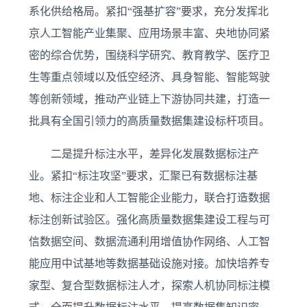
系化供给格局。紧扣“强基扩容”要求，充分发挥北
京人工智能产业集聚、应用场景丰富、央地协同紧
密的综合优势，围绕科学研究、教育教学、医疗卫
生等重点领域以及低空经济、具身智能、智能驾驶
等创新领域，推动产业链上下游协同共建，打造一
批具有全国引领力的高质量数据集建设标杆项目。
二是提升标注水平，差异化发展数据标注产
业。紧扣“标注攻坚”要求，汇聚已有数据标注基
地、标注企业和人工智能企业能力，联合打造数据
标注创新试验区。强化高质量数据集建设工程与可
信数据空间、数据流通利用增值协作网络、人工智
能应用中试基地等数据基础设施对接。加快培养专
家型、复合型数据标注人才，探索人机协同标注模