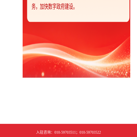
入驻咨询：010-59703511；010-59703522